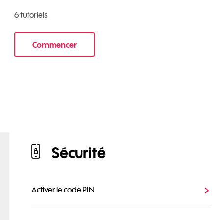
6 tutoriels
Commencer
le tuto pour Utiliser votre mobile au quotidien
ur Oppo Find X3 Neo 5G
Sécurité
Activer le code PIN