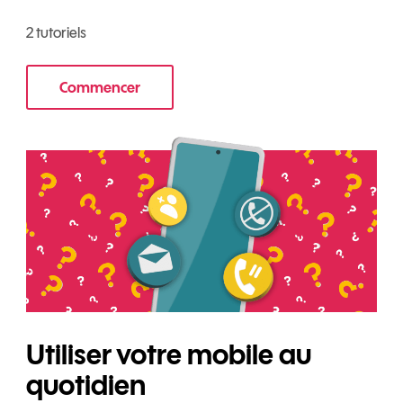
2 tutoriels
Commencer
au mobile
le tuto pour Transférer vos données sur votr
Utiliser votre mobile au
quotidien