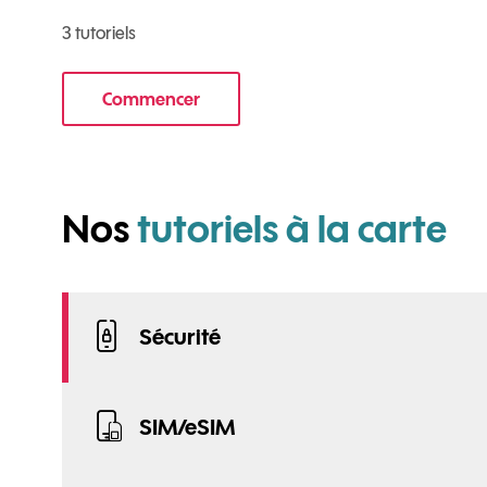
3 tutoriels
Commencer
le tuto pour Utiliser le wifi sur votre mobile
po
Nos
tutoriels à la carte
Sécurité
SIM/eSIM