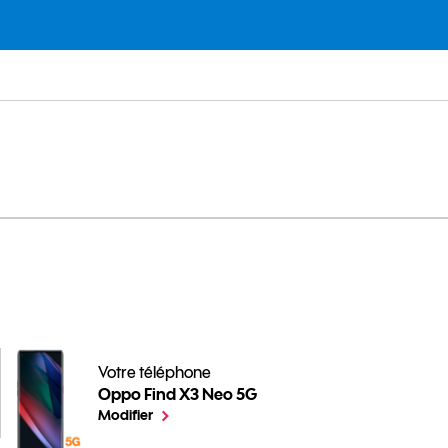
 Neo 5G
Votre téléphone
Oppo Find X3 Neo 5G
pour votre Oppo Find X3 Neo 5G ou
le téléphone sélectionné
Modifier