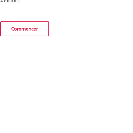
4 tutoriels
Commencer
e nouveau mobile
le tuto pour Sécuriser votre mobile