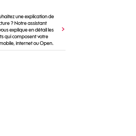
haitez une explication de
cture ? Notre assistant
vous explique en détail les
s qui composent votre
mobile, internet ou Open.