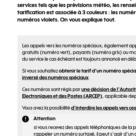
services tels que les prévisions météo, les ren
tarification est associée à 3 couleurs : les numér
numéros violets. On vous explique tout.
Les appels vers les numéros spéciaux, également appe
gratuits (numéro vert), payants (numéro gris) ou majo
du service le cas échéant est toujours annoncé en d
Si vous souhaitez
obtenir le tarif d'un numéro spécial
inversé des numéros spéciaux
Ces numéros sont régis par
une décision de l'Autor
Electroniques et des Postes (ARCEP)
, applicable dep
Vous avez la possibilité
d'interdire
les appels vers c
Attention
si vous recevez des appels téléphoniques de la 
rappeler un numéro surtaxé, il peut s’agir d’un 