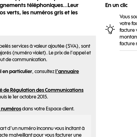
seignements téléphoniques...Leur
En un clic
os verts, les numéros gris et les
Vous sou
votre fa
facture 
montant
facture 
lés services à valeur ajoutée (SVA), sont
rés (numéro violet). Le prix de l’appel et
ébut de communication.
 en particulier
, consultez
l'annuaire
ité de Régulation des Communications
uis le 1er octobre 2015.
es numéros
dans votre Espace client.
part d’un numéro inconnu vous incitant à
acte malveillant pour vous facturer une