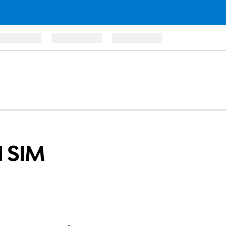
en 7 étapes difficu
l SIM