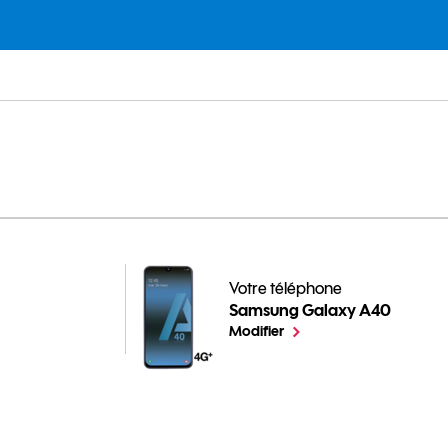
lté
Votre téléphone
Samsung Galaxy A40
pour votre Samsung Galaxy A40 
le téléphone sélectionné
Modifier