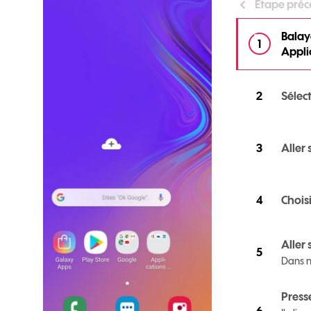
Étape pré
Balay
Appli
Sélec
Aller
Chois
Aller 
Dans n
Presse