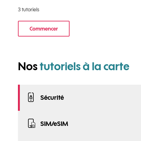
3 tutoriels
Commencer
le tuto pour Utiliser le wifi sur votre mobile
po
Nos
tutoriels à la carte
Sécurité
SIM/eSIM