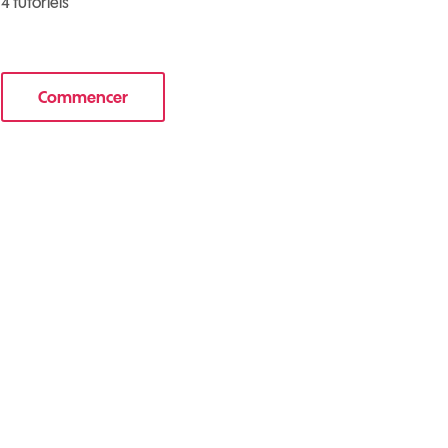
4 tutoriels
Commencer
e nouveau mobile
le tuto pour Sécuriser votre mobile