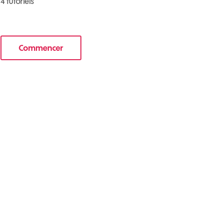
4 tutoriels
Commencer
e nouveau mobile
le tuto pour Sécuriser votre mobile