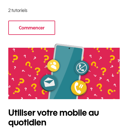
2 tutoriels
Commencer
au mobile
le tuto pour Transférer vos données sur votr
Utiliser votre mobile au
quotidien