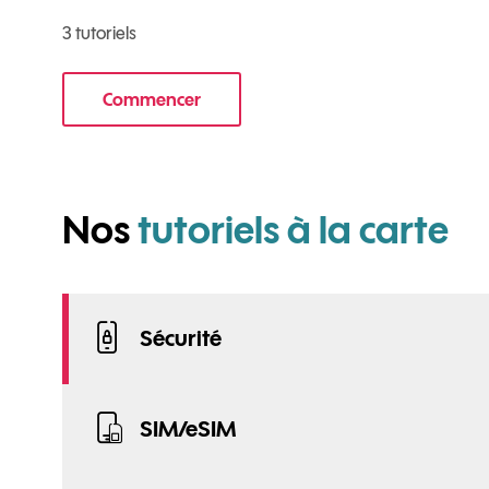
3 tutoriels
Commencer
le tuto pour Utiliser le wifi sur votre mobile
po
Nos
tutoriels à la carte
Sécurité
SIM/eSIM