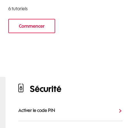
6 tutoriels
Commencer
le tuto pour Utiliser votre mobile au quotidien
ur Honor Magic 4 Pro 5G
Sécurité
Activer le code PIN