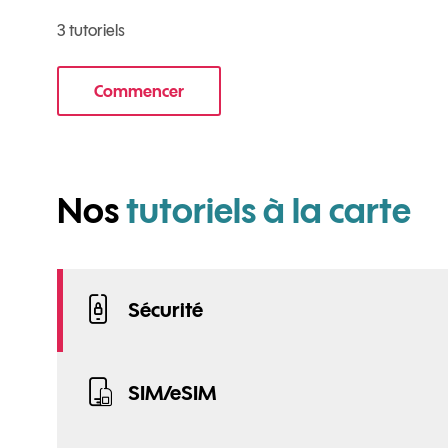
3 tutoriels
Commencer
le tuto pour Utiliser le wifi sur votre mobile
po
Nos
tutoriels à la carte
Sécurité
SIM/eSIM