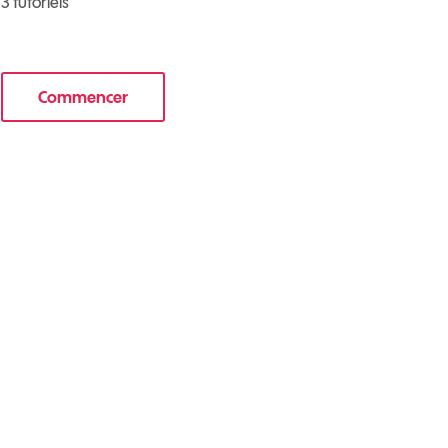
3 tutoriels
Commencer
e nouveau mobile
le tuto pour Sécuriser votre mobile