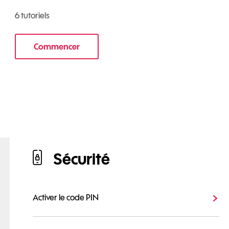
6 tutoriels
Commencer
le tuto pour Utiliser votre mobile au quotidien
ur Apple iPhone 14 Pro
Sécurité
Activer le code PIN