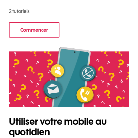
2 tutoriels
Commencer
au mobile
le tuto pour Transférer vos données sur votr
Utiliser votre mobile au
quotidien