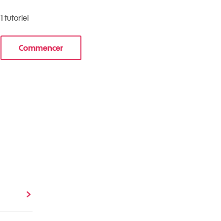
1 tutoriel
Commencer
e nouveau mobile
le tuto pour Utiliser le wifi sur votre mobile