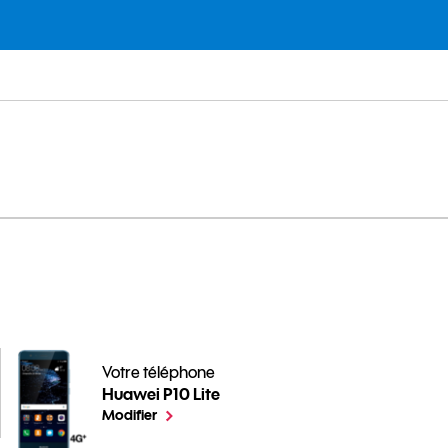
e
Votre téléphone
Huawei P10 Lite
pour votre Huawei P10 Lite ou
le téléphone sélectionné
Modifier