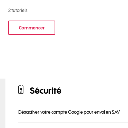
2 tutoriels
Commencer
au mobile
le tuto pour Transférer vos données sur votr
ur Huawei P10 Lite
Sécurité
Désactiver votre compte Google pour envoi en SAV