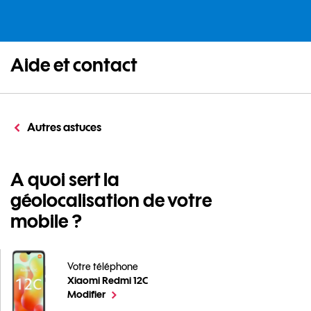
Aide et contact
Autres astuces
A quoi sert la
géolocalisation de votre
mobile ?
Votre téléphone
Xiaomi Redmi 12C
A quoi sert la géolocalisation de votre mobile ? pour 
le téléphone sélectionné
Modifier