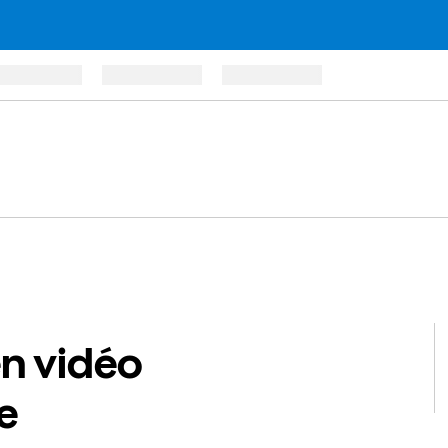
en vidéo
e