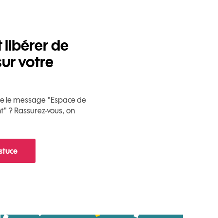
libérer de
sur votre
che le message "Espace de
nt" ? Rassurez-vous, on
astuce
 Comment libérer de l'espace sur votre mobile ?