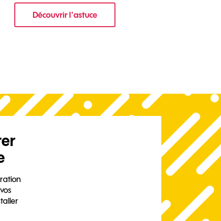
Découvrir l'astuce
 votre mobile ?
pour Comment protéger les données de vot
rer
e
ration
 vos
taller