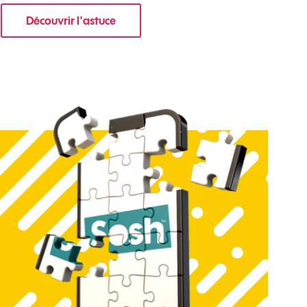
Découvrir l'astuce
re mobile ?
pour Comment limiter les notifications sur votr