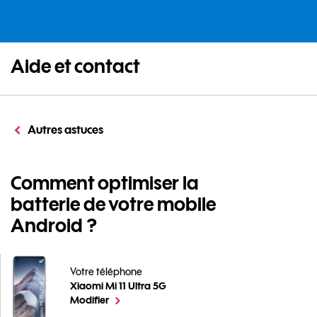
Aide et contact
Autres astuces
Comment optimiser la
batterie de votre mobile
Android ?
Votre téléphone
Xiaomi Mi 11 Ultra 5G
Comment optimiser la batterie de votre mobile Android
le téléphone sélectionné
Modifier