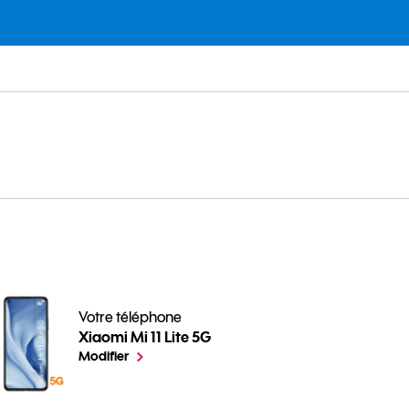
Votre téléphone
Xiaomi Mi 11 Lite 5G
Comment protéger les données de votre mobile Android ?
le téléphone sélectionné
Modifier