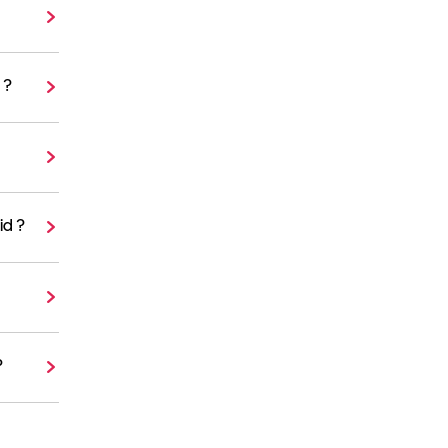
 ?
id ?
?