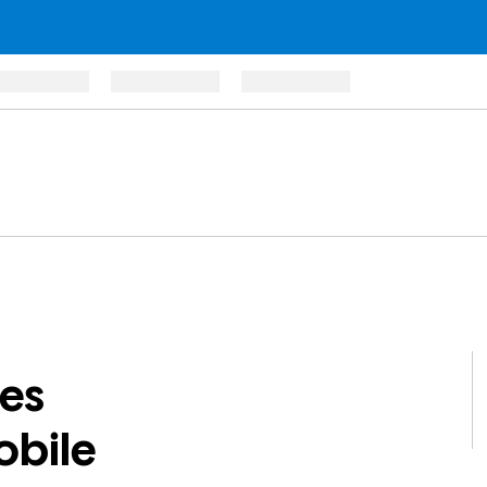
es
obile