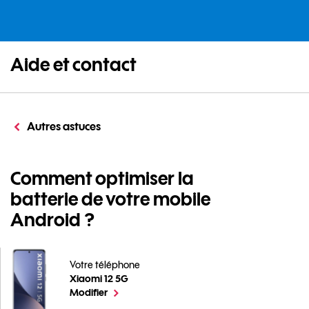
Aide et contact
Autres astuces
Comment optimiser la
batterie de votre mobile
Android ?
Votre téléphone
Xiaomi 12 5G
Comment optimiser la batterie de votre mobile Andro
le téléphone sélectionné
Modifier