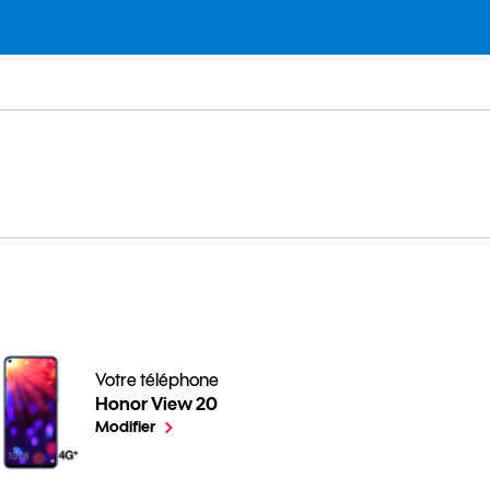
Votre téléphone
Honor View 20
A quoi sert la géolocalisation de votre mobile ? pour v
le téléphone sélectionné
Modifier