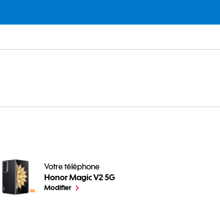
Votre téléphone
Honor Magic V2 5G
Comment limiter les notifications sur votre mobile And
le téléphone sélectionné
Modifier