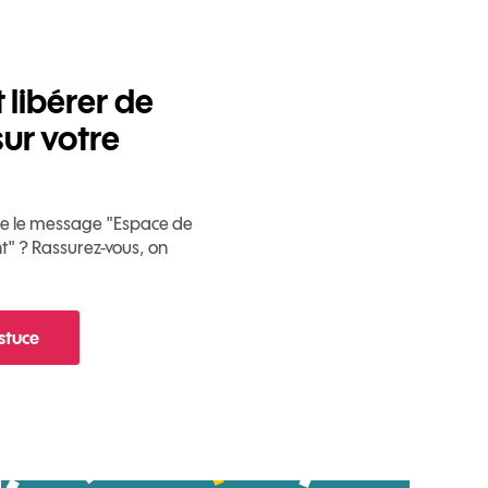
libérer de
sur votre
che le message "Espace de
nt" ? Rassurez-vous, on
astuce
 Comment libérer de l'espace sur votre mobile ?