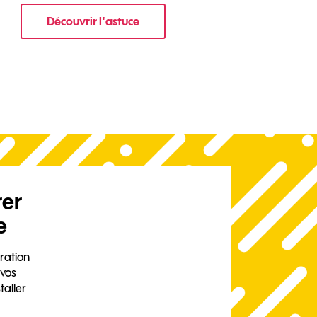
Découvrir l'astuce
 votre mobile ?
pour Comment protéger les données de vot
rer
e
ration
 vos
taller