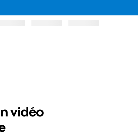
en vidéo
e