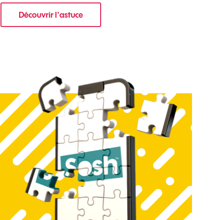
Découvrir l'astuce
re mobile ?
pour Comment limiter les notifications sur votr