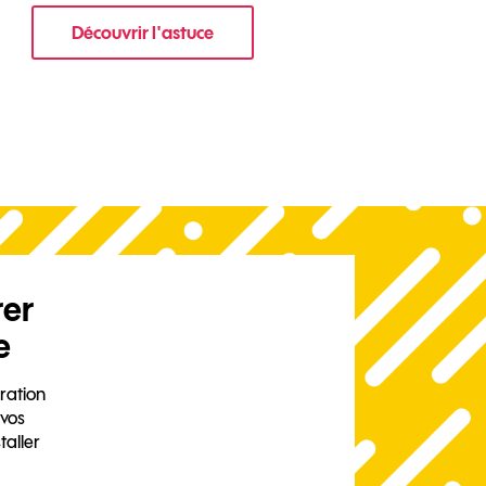
Découvrir l'astuce
 votre mobile ?
pour Comment protéger les données de vot
rer
e
ration
 vos
taller