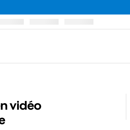
en vidéo
e