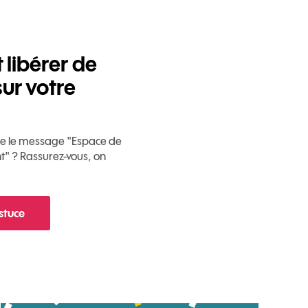
libérer de
sur votre
che le message "Espace de
nt" ? Rassurez-vous, on
astuce
 Comment libérer de l'espace sur votre mobile ?