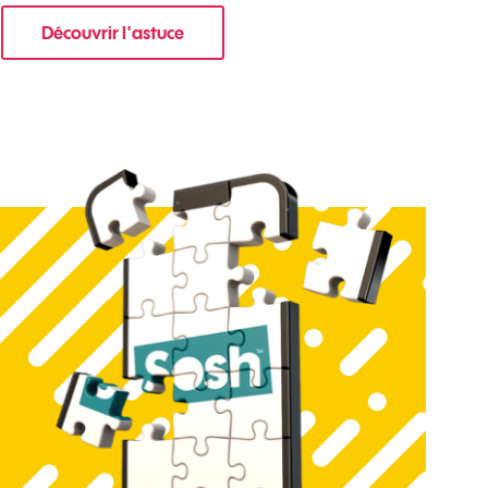
Découvrir l'astuce
re mobile ?
pour Comment limiter les notifications sur votr