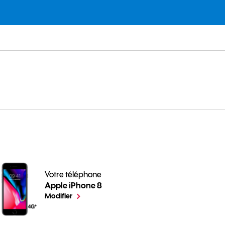
Votre téléphone
Apple iPhone 8
A quoi sert la géolocalisation de votre iPhone ? pour vo
le téléphone sélectionné
Modifier