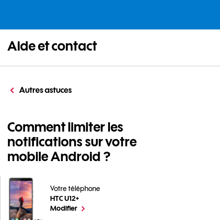
Aide et contact
Autres astuces
Comment limiter les
notifications sur votre
mobile Android ?
Votre téléphone
HTC U12+
Comment limiter les notifications sur votre mobile An
le téléphone sélectionné
Modifier